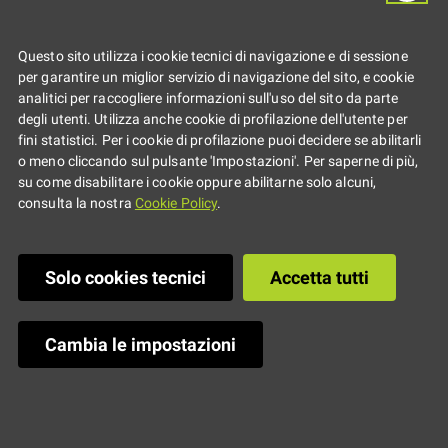
Call per volontari
Questo sito utilizza i cookie tecnici di navigazione e di sessione
e volontarie per la
per garantire un miglior servizio di navigazione del sito, e cookie
analitici per raccogliere informazioni sull'uso del sito da parte
degli utenti. Utilizza anche cookie di profilazione dell'utente per
V edizione di
fini statistici. Per i cookie di profilazione puoi decidere se abilitarli
o meno cliccando sul pulsante 'Impostazioni'. Per saperne di più,
su come disabilitare i cookie oppure abilitarne solo alcuni,
European Youth
consulta la nostra
Cookie Policy
.
Event
Solo cookies tecnici
Accetta tutti
Il Parlamento Europeo cerca
Cambia le impostazioni
400 volontari e volontarie per
EYE2023 a Strasburgo