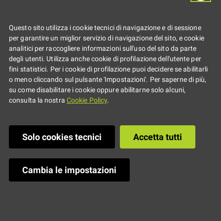
InnovAttiva, il
Questo sito utilizza i cookie tecnici di navigazione e di sessione
progetto di
per garantire un miglior servizio di navigazione del sito, e cookie
analitici per raccogliere informazioni sull'uso del sito da parte
degli utenti. Utilizza anche cookie di profilazione dell'utente per
collaborazione
fini statistici. Per i cookie di profilazione puoi decidere se abilitarli
o meno cliccando sul pulsante 'Impostazioni'. Per saperne di più,
su come disabilitare i cookie oppure abilitarne solo alcuni,
cittadina proposto
consulta la nostra
Cookie Policy
.
da Visionary
Solo cookies tecnici
Accetta tutti
Hackathon, dibattiti e proposte
Cambia le impostazioni
sui temi cruciali per le giovani
generazioni