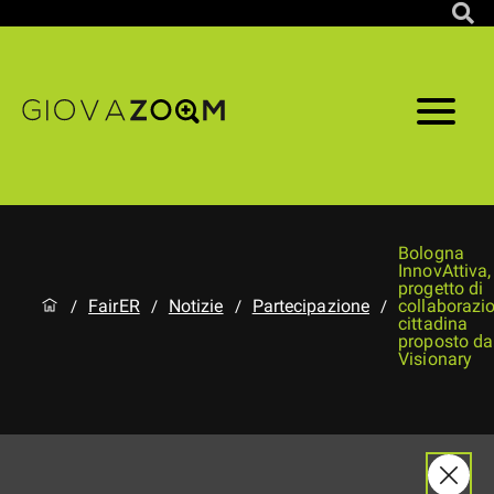
Bologna
InnovAttiva, 
progetto di
FairER
Notizie
Partecipazione
collaborazi
/
/
/
/
cittadina
proposto da
Visionary
Bologna