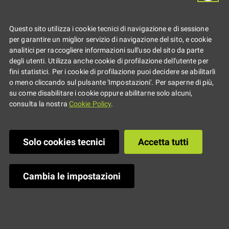
La Regione è al
Questo sito utilizza i cookie tecnici di navigazione e di sessione
fianco della
per garantire un miglior servizio di navigazione del sito, e cookie
analitici per raccogliere informazioni sull'uso del sito da parte
degli utenti. Utilizza anche cookie di profilazione dell'utente per
Romagna: bando
fini statistici. Per i cookie di profilazione puoi decidere se abilitarli
o meno cliccando sul pulsante 'Impostazioni'. Per saperne di più,
su come disabilitare i cookie oppure abilitarne solo alcuni,
biennale per
consulta la nostra
Cookie Policy
.
Informagiovani e
Solo cookies tecnici
Accetta tutti
Spazi di
Cambia le impostazioni
aggregazione
danneggiati