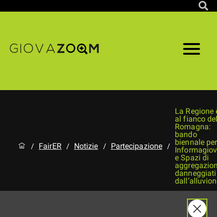
La Regione 
al fianco de
Romagna:
bando
biennale pe
FairER
Notizie
Partecipazione
/
/
/
/
Informagiov
e Spazi di
aggregazio
danneggiati
dall’alluvio