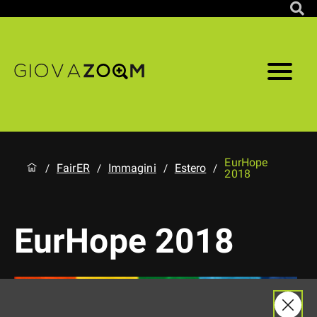
EurHope
FairER
Immagini
Estero
/
/
/
/
2018
EurHope 2018