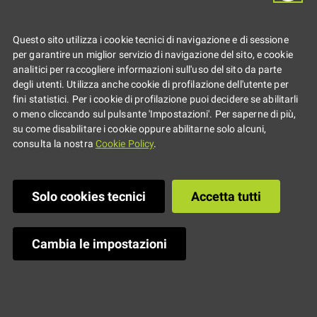
presentazione
Questo sito utilizza i cookie tecnici di navigazione e di sessione
della formazione 1
per garantire un miglior servizio di navigazione del sito, e cookie
analitici per raccogliere informazioni sull'uso del sito da parte
giugno online
degli utenti. Utilizza anche cookie di profilazione dell'utente per
fini statistici. Per i cookie di profilazione puoi decidere se abilitarli
o meno cliccando sul pulsante 'Impostazioni'. Per saperne di più,
su come disabilitare i cookie oppure abilitarne solo alcuni,
Percorso formativo regionale a
consulta la nostra
Cookie Policy
.
supporto delle politiche per/con
Solo cookies tecnici
Accetta tutti
le giovani generazioni dedicato
a funzionari, operatori giovanili e
Cambia le impostazioni
amministratori del territorio.
Youz