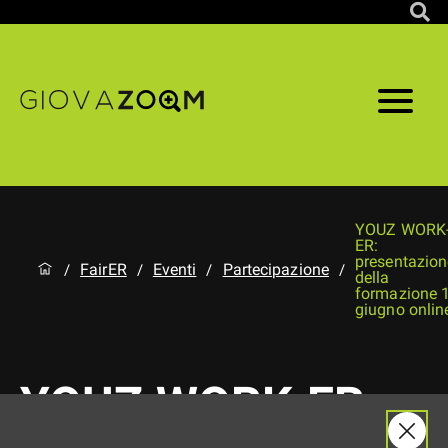
YOUZ WORK
ER:
presentazion
FairER
Eventi
Partecipazione
/
/
/
/
della
formazione 
giugno onlin
YOUZ WORK-ER: