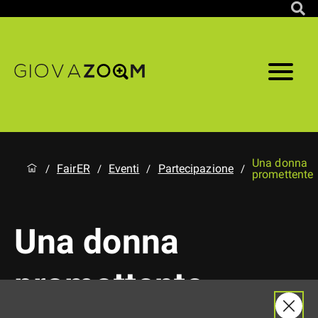
Una donna
FairER
Eventi
Partecipazione
/
/
/
/
promettente
Una donna
promettente