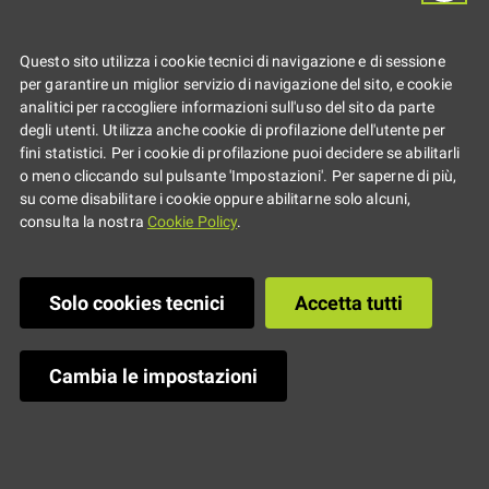
Di cosa parliamo quando
Questo sito utilizza i cookie tecnici di navigazione e di sessione
parliamo d'amore? Rassegna di
per garantire un miglior servizio di navigazione del sito, e cookie
analitici per raccogliere informazioni sull'uso del sito da parte
docu-film proposta dall’Unione
degli utenti. Utilizza anche cookie di profilazione dell'utente per
fini statistici. Per i cookie di profilazione puoi decidere se abilitarli
della Romagna Faentina sulle
o meno cliccando sul pulsante 'Impostazioni'. Per saperne di più,
su come disabilitare i cookie oppure abilitarne solo alcuni,
relazioni e identità di genere
consulta la nostra
Cookie Policy
.
Homepage
Primo piano
Solo cookies tecnici
Accetta tutti
Cambia le impostazioni