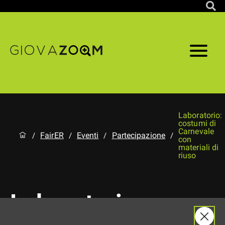
Laboratorio:
costumi di
Carnevale
FairER
Eventi
Partecipazione
/
/
/
/
con
materiali di
riuso
Laboratorio: