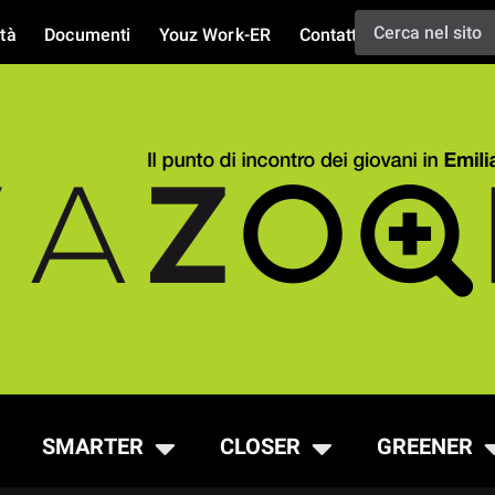
tà
Documenti
Youz Work-ER
Contatti
SMARTER
CLOSER
GREENER