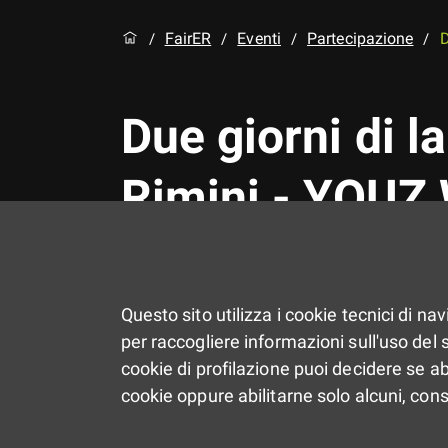
FairER
Eventi
Partecipazione
D
/
/
/
/
Due giorni di la
Rimini - YOUZ
Incontri sul territorio, cre
Questo sito utilizza i cookie tecnici di na
GECO
per raccogliere informazioni sull'uso del si
Youz
cookie di profilazione puoi decidere se ab
Homepage
Primo piano
cookie oppure abilitarne solo alcuni, con
Youz WorkER