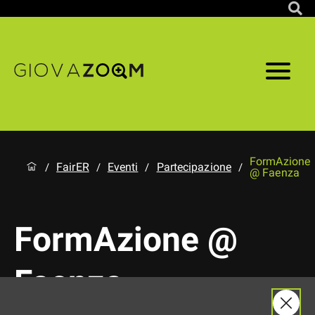
FormAzione
FairER
Eventi
Partecipazione
/
/
/
/
@ Faenza
FormAzione @
Faenza