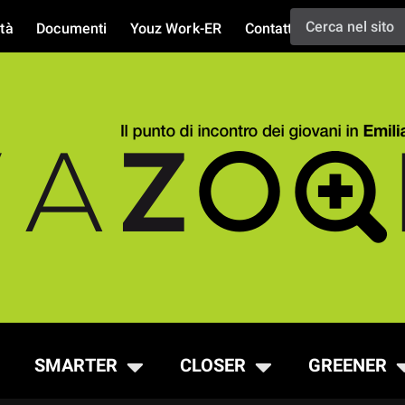
tà
Documenti
Youz Work-ER
Contatti
SMARTER
CLOSER
GREENER