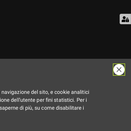
Il
25.04.2017
 navigazione del sito, e cookie analitici
Dalle
12:00
alle
20:00
ne dell'utente per fini statistici. Per i
saperne di più, su come disabilitare i
Spilamberto (MO)
Condividi