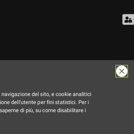
Il
5.12.2019
 navigazione del sito, e cookie analitici
ne dell'utente per fini statistici. Per i
saperne di più, su come disabilitare i
Dalle
08:00
alle
12:00