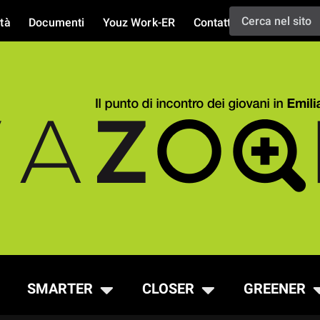
tà
Documenti
Youz Work-ER
Contatti
SMARTER
CLOSER
GREENER