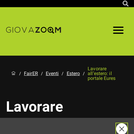
Lavorare
FairER
Eventi
Estero
all’estero: il
/
/
/
/
portale Eures
Lavorare
all’estero: il