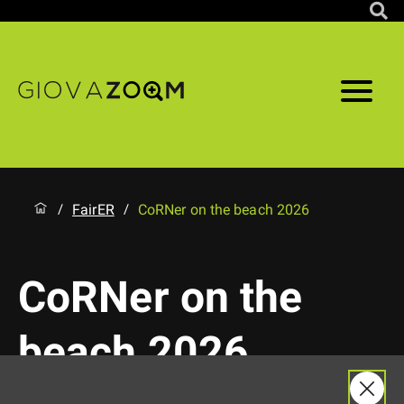
FairER
CoRNer on the beach 2026
/
/
CoRNer on the
beach 2026