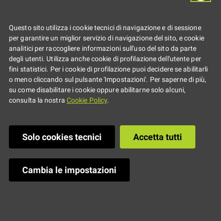
a casa il senso di
colpa!
Questo sito utilizza i cookie tecnici di navigazione e di sessione
per garantire un miglior servizio di navigazione del sito, e cookie
analitici per raccogliere informazioni sull'uso del sito da parte
degli utenti. Utilizza anche cookie di profilazione dell'utente per
30 anni di L’Arco – Una serata
fini statistici. Per i cookie di profilazione puoi decidere se abilitarli
o meno cliccando sul pulsante 'Impostazioni'. Per saperne di più,
speciale con Osvaldo Poli
su come disabilitare i cookie oppure abilitarne solo alcuni,
consulta la nostra
Cookie Policy
.
Solo cookies tecnici
Accetta tutti
Cambia le impostazioni