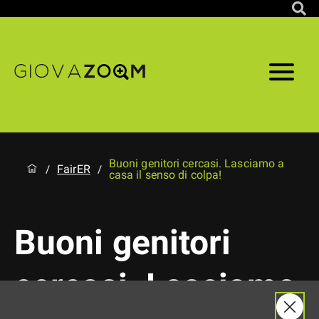
Buoni genitori cercasi. Lasciamo a
FairER
/
/
casa il senso di colpa!
Buoni genitori
cercasi. Lasciamo