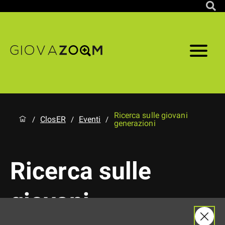
Ricerca sulle giovani
ClosER
Eventi
/
/
/
generazioni
Ricerca sulle
giovani