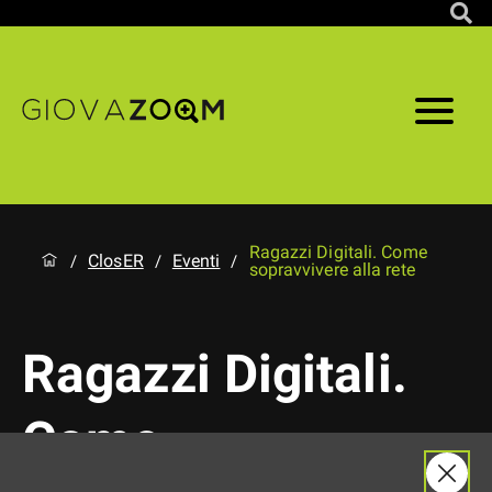
Ragazzi Digitali. Come
ClosER
Eventi
/
/
/
sopravvivere alla rete
Ragazzi Digitali.
Come