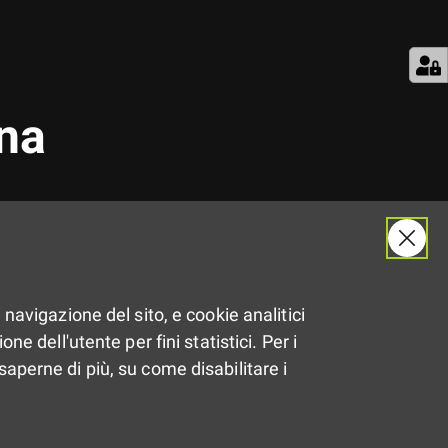
ena
Dal
 navigazione del sito, e cookie analitici
9.04.2017
al
21.05.2017
ne dell'utente per fini statistici. Per i
saperne di più, su come disabilitare i
Dalle
13:30
alle
21:00
BO,FE,PR,MO