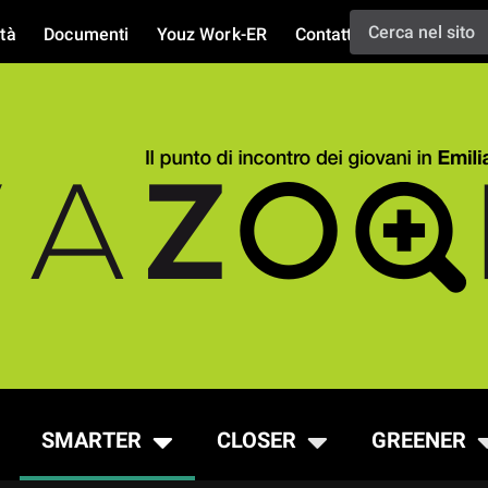
tà
Documenti
Youz Work-ER
Contatti
SMARTER
CLOSER
GREENER