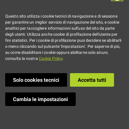
RER.ai
Questo sito utilizza i cookie tecnici di navigazione e di sessione
per garantire un miglior servizio di navigazione del sito, e cookie
analitici per raccogliere informazioni sull'uso del sito da parte
Mettiamo Radici per il futuro_Logo RER.ai
degli utenti. Utilizza anche cookie di profilazione dell'utente per
fini statistici. Per i cookie di profilazione puoi decidere se abilitarli
o meno cliccando sul pulsante 'Impostazioni'. Per saperne di più,
su come disabilitare i cookie oppure abilitarne solo alcuni,
Ultima modifica
:
21/12/2023 11:25
consulta la nostra
Cookie Policy
.
Solo cookies tecnici
Accetta tutti
Cambia le impostazioni
Regione Emilia-Romagna
CF 800.625.903.79