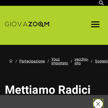
Youz
vecchio-
Partecipazione
Sosteni
/
/
/
/
importato
sito
Mettiamo Radici
per il futuro_Logo